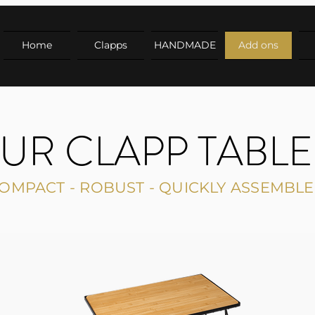
Home
Clapps
HANDMADE
Add ons
UR CLAPP TABLE
OMPACT - ROBUST - QUICKLY ASSEMBL