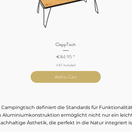
Quick View
ClappTisch
Price
€84.95
VAT Included
Add to Cart
 Campingtisch definiert die Standards für Funktionalitä
 Aluminiumkonstruktion ermöglicht nicht nur ein leich
achhaltige Ästhetik, die perfekt in die Natur integriert is