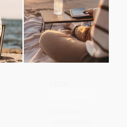
LEGAL
IMPRINT
DATA PROTECTION
Terms of Service
right of withdrawal